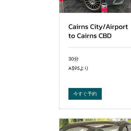
Cairns City/Airport
to Cairns CBD
30分
95
A$95より
オ
ー
ス
ト
ラ
リ
今すぐ予約
ア
ド
ル
よ
り