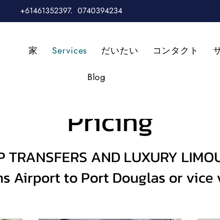
+61461352397.
0740394234
家
Services
だいたい
コンタクト
Blog
Pricing
 TRANSFERS AND LUXURY LIMO
ns Airport to Port Douglas or vice 