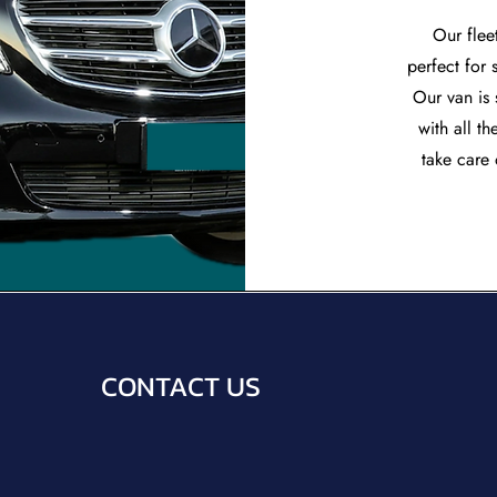
Our flee
perfect for 
Our van is
with all th
take care
CONTACT US