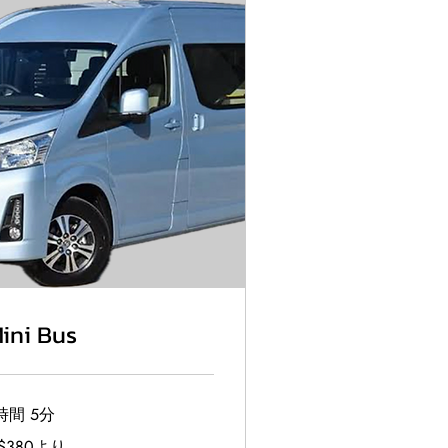
ini Bus
時間 5分
0
$380より