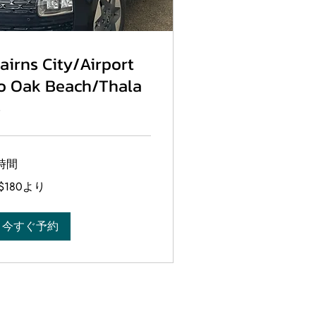
airns City/Airport
o Oak Beach/Thala
B
時間
0
$180より
今すぐ予約