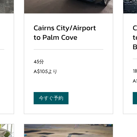
Cairns City/Airport
C
to Palm Cove
t
45分
105
1
A$105より
オ
ー
18
A
ス
オ
ト
ー
ラ
ス
リ
ト
今すぐ予約
ア
ラ
ド
リ
ル
ア
よ
ド
り
ル
よ
り