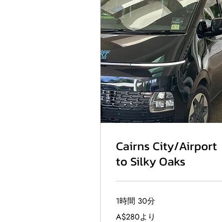
Cairns City/Airport
to Silky Oaks
1時間 30分
280
A$280より
オ