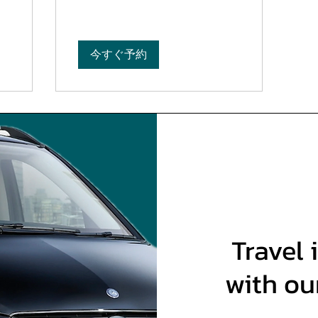
ー
ス
ト
ラ
リ
今すぐ予約
ア
ド
ル
よ
り
Travel 
with ou