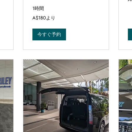
オ
ー
1時間
ス
ト
180
A$180より
ラ
オ
リ
ー
ア
ス
ド
ト
今すぐ予約
ル
ラ
よ
リ
り
ア
ド
ル
よ
り