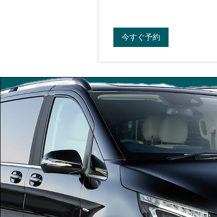
ー
ス
ト
ラ
リ
今すぐ予約
ア
ド
ル
よ
り