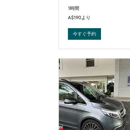
1時間
190
A$190より
オ
ー
ス
ト
今すぐ予約
ラ
リ
ア
ド
ル
よ
り