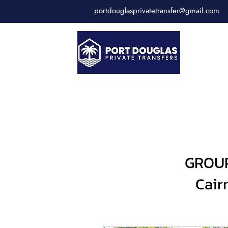
portdouglasprivatetransfer@gmail.com
GROUP
Cair