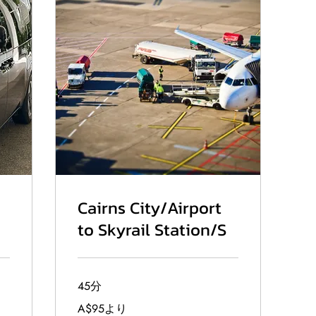
Cairns City/Airport
to Skyrail Station/S
45分
95
A$95より
オ