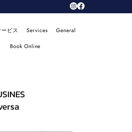
サービス
Services
General
Book Online
USINES
versa