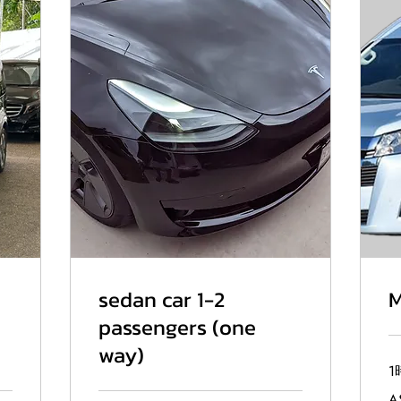
sedan car 1-2
M
passengers (one
way)
1
38
A